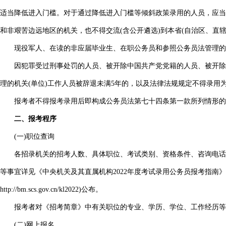
适当降低进入门槛。对于通过降低进入门槛等倾斜政策录用的人员，应当在所
和非艰苦边远地区的机关，也不得交流(含公开遴选)到本省(自治区、直辖
现役军人、在读的非应届毕业生、在职公务员和参照公务员法管理的机
因犯罪受过刑事处罚的人员、被开除中国共产党党籍的人员、被开除公
理的机关(单位)工作人员被辞退未满5年的，以及法律法规规定不得录用
报考者不得报考录用后即构成公务员法第七十四条第一款所列情形的职
二、报考程序
(一)职位查询
各招录机关的招考人数、具体职位、考试类别、资格条件、咨询电话等详
等事宜详见《中央机关及其直属机构2022年度考试录用公务员报考指南
http://bm.scs.gov.cn/kl2022)公布。
报考者对《招考简章》中有关职位的专业、学历、学位、工作经历等
(二)网上报名