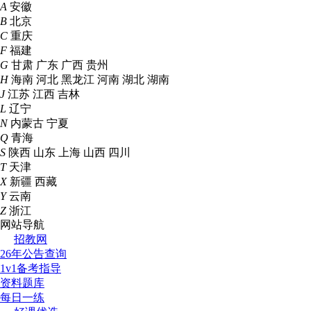
A
安徽
B
北京
C
重庆
F
福建
G
甘肃
广东
广西
贵州
H
海南
河北
黑龙江
河南
湖北
湖南
J
江苏
江西
吉林
L
辽宁
N
内蒙古
宁夏
Q
青海
S
陕西
山东
上海
山西
四川
T
天津
X
新疆
西藏
Y
云南
Z
浙江
网站导航
招教网
26年公告查询
1v1备考指导
资料题库
每日一练