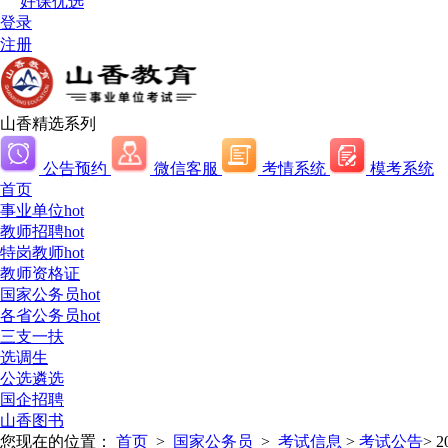
好课优选
登录
注册
山香精选系列
公告预约
微信客服
考情系统
模考系统
首页
事业单位
hot
教师招聘
hot
特岗教师
hot
教师资格证
国家公务员
hot
各省公务员
hot
三支一扶
选调生
公选遴选
国企招聘
山香图书
您现在的位置：
首页
>
国家公务员
>
考试信息
>
考试公告
>