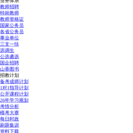
业务体系
教师招聘
特岗教师
教师资格证
国家公务员
各省公务员
事业单位
三支一扶
选调生
公选遴选
国企招聘
山香图书
招教计划
备考成师计划
1对1指导计划
公开课程计划
26年学习规划
考情分析
模考大赛
每日时政
刷题集训
资料下载