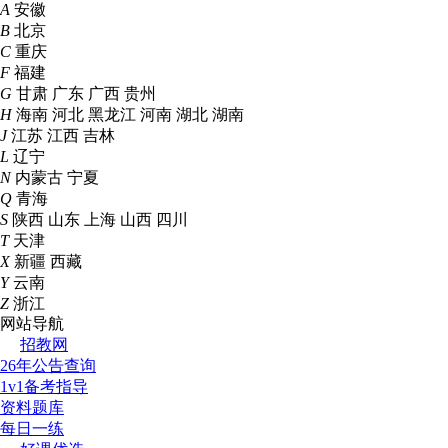
A
安徽
B
北京
C
重庆
F
福建
G
甘肃
广东
广西
贵州
H
海南
河北
黑龙江
河南
湖北
湖南
J
江苏
江西
吉林
L
辽宁
N
内蒙古
宁夏
Q
青海
S
陕西
山东
上海
山西
四川
T
天津
X
新疆
西藏
Y
云南
Z
浙江
网站导航
招教网
26年公告查询
1v1备考指导
资料题库
每日一练