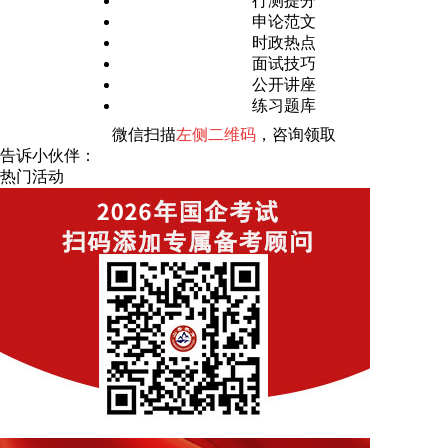
行测提分
申论范文
时政热点
面试技巧
公开讲座
练习题库
微信扫描
左侧二维码
，咨询领取
告诉小伙伴：
热门活动