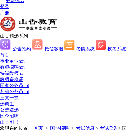
好课优选
登录
注册
山香精选系列
公告预约
微信客服
考情系统
模考系统
首页
事业单位
hot
教师招聘
hot
特岗教师
hot
教师资格证
国家公务员
hot
各省公务员
hot
三支一扶
选调生
公选遴选
国企招聘
山香图书
您现在的位置：
首页
>
国企招聘
>
考试信息
>
考试公告
>
国