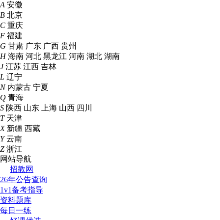
A
安徽
B
北京
C
重庆
F
福建
G
甘肃
广东
广西
贵州
H
海南
河北
黑龙江
河南
湖北
湖南
J
江苏
江西
吉林
L
辽宁
N
内蒙古
宁夏
Q
青海
S
陕西
山东
上海
山西
四川
T
天津
X
新疆
西藏
Y
云南
Z
浙江
网站导航
招教网
26年公告查询
1v1备考指导
资料题库
每日一练