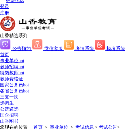
好课优选
登录
注册
山香精选系列
公告预约
微信客服
考情系统
模考系统
首页
事业单位
hot
教师招聘
hot
特岗教师
hot
教师资格证
国家公务员
hot
各省公务员
hot
三支一扶
选调生
公选遴选
国企招聘
山香图书
您现在的位置：
首页
>
事业单位
>
考试信息
>
考试公告
>