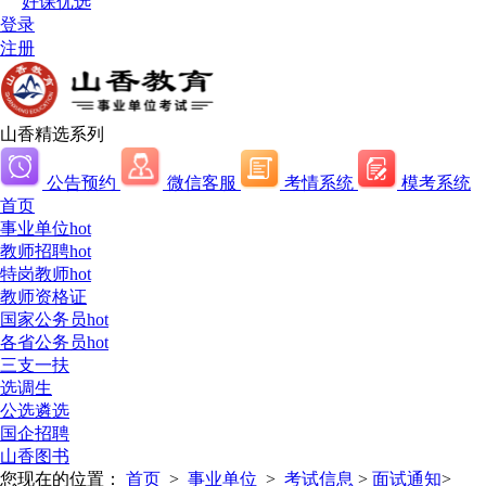
好课优选
登录
注册
山香精选系列
公告预约
微信客服
考情系统
模考系统
首页
事业单位
hot
教师招聘
hot
特岗教师
hot
教师资格证
国家公务员
hot
各省公务员
hot
三支一扶
选调生
公选遴选
国企招聘
山香图书
您现在的位置：
首页
>
事业单位
>
考试信息
>
面试通知
>