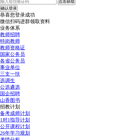
点击获取
确认登录
恭喜您登录成功
微信扫码进群领取资料
业务体系
教师招聘
特岗教师
教师资格证
国家公务员
各省公务员
事业单位
三支一扶
选调生
公选遴选
国企招聘
山香图书
招教计划
备考成师计划
1对1指导计划
公开课程计划
26年学习规划
考情分析