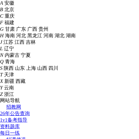
A
安徽
B
北京
C
重庆
F
福建
G
甘肃
广东
广西
贵州
H
海南
河北
黑龙江
河南
湖北
湖南
J
江苏
江西
吉林
L
辽宁
N
内蒙古
宁夏
Q
青海
S
陕西
山东
上海
山西
四川
T
天津
X
新疆
西藏
Y
云南
Z
浙江
网站导航
招教网
26年公告查询
1v1备考指导
资料题库
每日一练