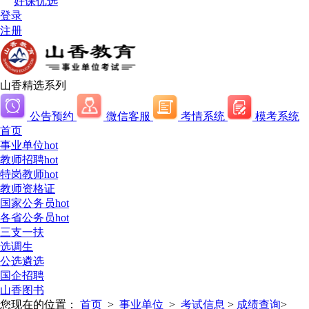
好课优选
登录
注册
山香精选系列
公告预约
微信客服
考情系统
模考系统
首页
事业单位
hot
教师招聘
hot
特岗教师
hot
教师资格证
国家公务员
hot
各省公务员
hot
三支一扶
选调生
公选遴选
国企招聘
山香图书
您现在的位置：
首页
>
事业单位
>
考试信息
>
成绩查询
>