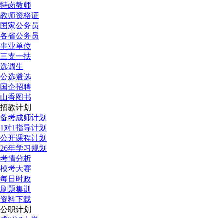
特岗教师
教师资格证
国家公务员
各省公务员
事业单位
三支一扶
选调生
公选遴选
国企招聘
山香图书
招教计划
备考成师计划
1对1指导计划
公开课程计划
26年学习规划
考情分析
模考大赛
每日时政
刷题集训
资料下载
公职计划