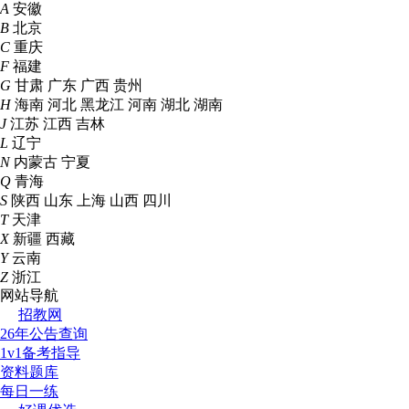
A
安徽
B
北京
C
重庆
F
福建
G
甘肃
广东
广西
贵州
H
海南
河北
黑龙江
河南
湖北
湖南
J
江苏
江西
吉林
L
辽宁
N
内蒙古
宁夏
Q
青海
S
陕西
山东
上海
山西
四川
T
天津
X
新疆
西藏
Y
云南
Z
浙江
网站导航
招教网
26年公告查询
1v1备考指导
资料题库
每日一练