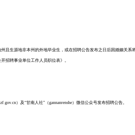
族自治州且生源地非本州的外地毕业生，或在招聘公告发布之日后因婚姻关系
公开招聘事业单位工作人员职位表》。
mzf.gov.cn）及“甘南人社”（gannanrenshe）微信公众号发布招聘公告。