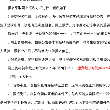
报名采取网上报名方式进行，程序如下：
1.提交报名申请、上传附件。考生须在报名前仔细阅读招聘公告，在规定时间
注册登录账号（该账号是考生报名、网上缴费、打印准考证等事项的重要
暂未取得毕业证、学位证的2026届毕业生，可凭由学校出具的相
2.网上资格初审。根据公告要求和招聘岗位条件，对考生提交的报
人承担，报名成功后，不能修改任何报名信息。
3.报名缴费。资格初审通过人员，即可登录报名系统缴纳报名费15
网上资格初审截止时间为2026年7月9日12:00，
缴费截止时间为2026年
（四）报名要求
1．资格审查。资格审查贯穿招聘全过程，应聘人员在正式聘用前
2．限报岗位。在符合职位要求的条件下，每名应聘人员限报一个职
信网电子注册备案表、结婚证（因婚姻关系将户籍迁入甘南州内的州外毕