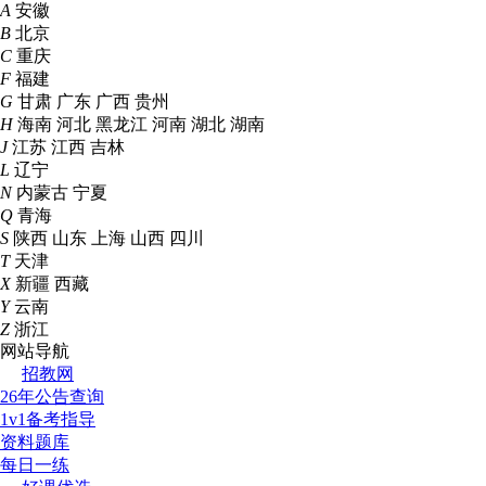
A
安徽
B
北京
C
重庆
F
福建
G
甘肃
广东
广西
贵州
H
海南
河北
黑龙江
河南
湖北
湖南
J
江苏
江西
吉林
L
辽宁
N
内蒙古
宁夏
Q
青海
S
陕西
山东
上海
山西
四川
T
天津
X
新疆
西藏
Y
云南
Z
浙江
网站导航
招教网
26年公告查询
1v1备考指导
资料题库
每日一练