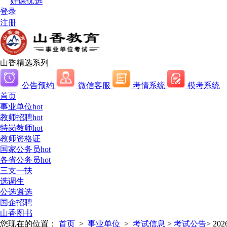
好课优选
登录
注册
山香精选系列
公告预约
微信客服
考情系统
模考系统
首页
事业单位
hot
教师招聘
hot
特岗教师
hot
教师资格证
国家公务员
hot
各省公务员
hot
三支一扶
选调生
公选遴选
国企招聘
山香图书
您现在的位置：
首页
>
事业单位
>
考试信息
>
考试公告
>
2