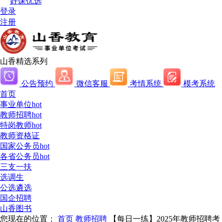
好课优选
登录
注册
山香精选系列
公告预约
微信客服
考情系统
模考系统
首页
事业单位
hot
教师招聘
hot
特岗教师
hot
教师资格证
国家公务员
hot
各省公务员
hot
三支一扶
选调生
公选遴选
国企招聘
山香图书
您现在的位置：
首页
教师招聘
【每日一练】2025年教师招聘考