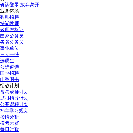
确认登录
放弃离开
业务体系
教师招聘
特岗教师
教师资格证
国家公务员
各省公务员
事业单位
三支一扶
选调生
公选遴选
国企招聘
山香图书
招教计划
备考成师计划
1对1指导计划
公开课程计划
26年学习规划
考情分析
模考大赛
每日时政