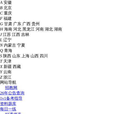
A
安徽
B
北京
C
重庆
F
福建
G
甘肃
广东
广西
贵州
H
海南
河北
黑龙江
河南
湖北
湖南
J
江苏
江西
吉林
L
辽宁
N
内蒙古
宁夏
Q
青海
S
陕西
山东
上海
山西
四川
T
天津
X
新疆
西藏
Y
云南
Z
浙江
网站导航
招教网
26年公告查询
1v1备考指导
资料题库
每日一练