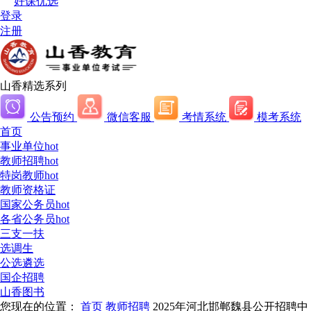
好课优选
登录
注册
山香精选系列
公告预约
微信客服
考情系统
模考系统
首页
事业单位
hot
教师招聘
hot
特岗教师
hot
教师资格证
国家公务员
hot
各省公务员
hot
三支一扶
选调生
公选遴选
国企招聘
山香图书
您现在的位置：
首页
教师招聘
2025年河北邯郸魏县公开招聘中