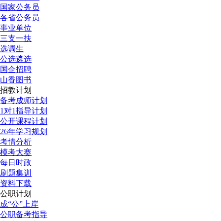
国家公务员
各省公务员
事业单位
三支一扶
选调生
公选遴选
国企招聘
山香图书
招教计划
备考成师计划
1对1指导计划
公开课程计划
26年学习规划
考情分析
模考大赛
每日时政
刷题集训
资料下载
公职计划
成“公”上岸
公职备考指导