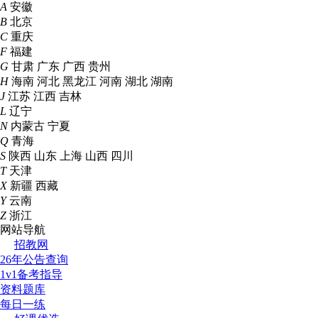
A
安徽
B
北京
C
重庆
F
福建
G
甘肃
广东
广西
贵州
H
海南
河北
黑龙江
河南
湖北
湖南
J
江苏
江西
吉林
L
辽宁
N
内蒙古
宁夏
Q
青海
S
陕西
山东
上海
山西
四川
T
天津
X
新疆
西藏
Y
云南
Z
浙江
网站导航
招教网
26年公告查询
1v1备考指导
资料题库
每日一练