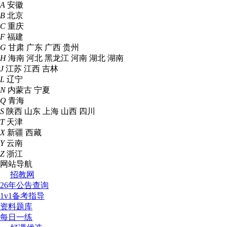
A
安徽
B
北京
C
重庆
F
福建
G
甘肃
广东
广西
贵州
H
海南
河北
黑龙江
河南
湖北
湖南
J
江苏
江西
吉林
L
辽宁
N
内蒙古
宁夏
Q
青海
S
陕西
山东
上海
山西
四川
T
天津
X
新疆
西藏
Y
云南
Z
浙江
网站导航
招教网
26年公告查询
1v1备考指导
资料题库
每日一练