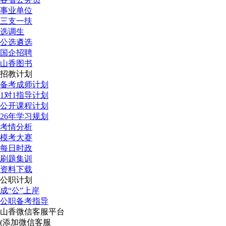
事业单位
三支一扶
选调生
公选遴选
国企招聘
山香图书
招教计划
备考成师计划
1对1指导计划
公开课程计划
26年学习规划
考情分析
模考大赛
每日时政
刷题集训
资料下载
公职计划
成“公”上岸
公职备考指导
山香微信客服平台
(添加微信客服