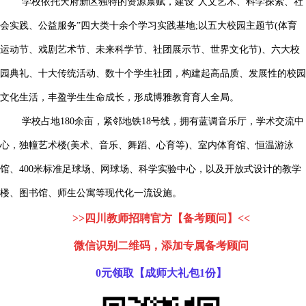
学校依托天府新区独特的资源禀赋，建设“人文艺术、科学探索、社
会实践、公益服务”四大类十余个学习实践基地;以五大校园主题节(体育
运动节、戏剧艺术节、未来科学节、社团展示节、世界文化节)、六大校
园典礼、十大传统活动、数十个学生社团，构建起高品质、发展性的校园
文化生活，丰盈学生生命成长，形成博雅教育育人全局。
学校占地180余亩，紧邻地铁18号线，拥有蓝调音乐厅，学术交流中
心，独幢艺术楼(美术、音乐、舞蹈、心育等)、室内体育馆、恒温游泳
馆、400米标准足球场、网球场、科学实验中心，以及开放式设计的教学
楼、图书馆、师生公寓等现代化一流设施。
>>四川教师招聘官方【备考顾问】<<
微信识别二维码，添加专属备考顾问
0元领取【成师大礼包1份】