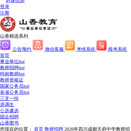
好课优选
登录
注册
山香精选系列
公告预约
微信客服
考情系统
模考系统
首页
事业单位
hot
教师招聘
hot
特岗教师
hot
教师资格证
国家公务员
hot
各省公务员
hot
三支一扶
选调生
公选遴选
国企招聘
山香图书
您现在的位置：
首页
教师招聘
2026年四川成都天府中学教师招