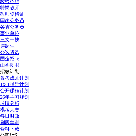
教师招聘
特岗教师
教师资格证
国家公务员
各省公务员
事业单位
三支一扶
选调生
公选遴选
国企招聘
山香图书
招教计划
备考成师计划
1对1指导计划
公开课程计划
26年学习规划
考情分析
模考大赛
每日时政
刷题集训
资料下载
公职计划