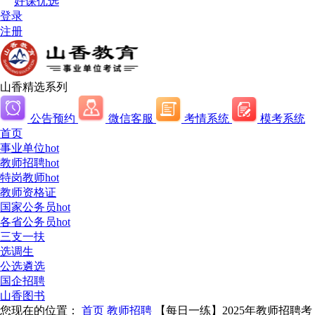
好课优选
登录
注册
山香精选系列
公告预约
微信客服
考情系统
模考系统
首页
事业单位
hot
教师招聘
hot
特岗教师
hot
教师资格证
国家公务员
hot
各省公务员
hot
三支一扶
选调生
公选遴选
国企招聘
山香图书
您现在的位置：
首页
教师招聘
【每日一练】2025年教师招聘考