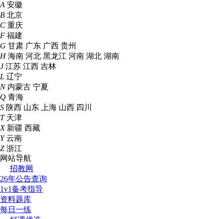
A
安徽
B
北京
C
重庆
F
福建
G
甘肃
广东
广西
贵州
H
海南
河北
黑龙江
河南
湖北
湖南
J
江苏
江西
吉林
L
辽宁
N
内蒙古
宁夏
Q
青海
S
陕西
山东
上海
山西
四川
T
天津
X
新疆
西藏
Y
云南
Z
浙江
网站导航
招教网
26年公告查询
1v1备考指导
资料题库
每日一练