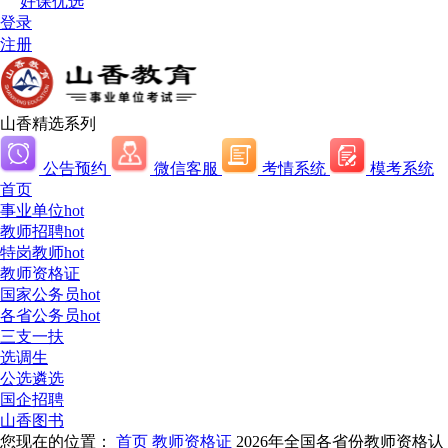
好课优选
登录
注册
山香精选系列
公告预约
微信客服
考情系统
模考系统
首页
事业单位
hot
教师招聘
hot
特岗教师
hot
教师资格证
国家公务员
hot
各省公务员
hot
三支一扶
选调生
公选遴选
国企招聘
山香图书
您现在的位置：
首页
教师资格证
2026年全国各省份教师资格认