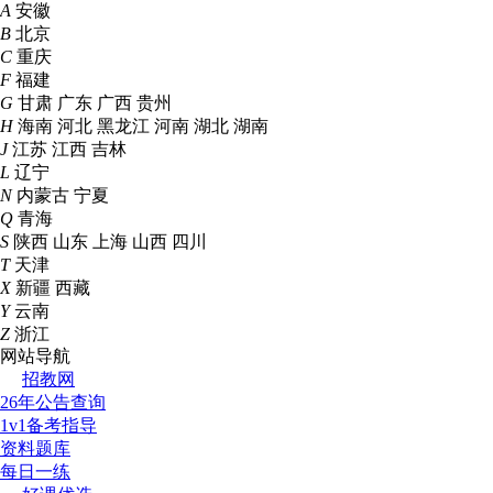
A
安徽
B
北京
C
重庆
F
福建
G
甘肃
广东
广西
贵州
H
海南
河北
黑龙江
河南
湖北
湖南
J
江苏
江西
吉林
L
辽宁
N
内蒙古
宁夏
Q
青海
S
陕西
山东
上海
山西
四川
T
天津
X
新疆
西藏
Y
云南
Z
浙江
网站导航
招教网
26年公告查询
1v1备考指导
资料题库
每日一练