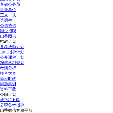
各省公务员
事业单位
三支一扶
选调生
公选遴选
国企招聘
山香图书
招教计划
备考成师计划
1对1指导计划
公开课程计划
26年学习规划
考情分析
模考大赛
每日时政
刷题集训
资料下载
公职计划
成“公”上岸
公职备考指导
山香微信客服平台