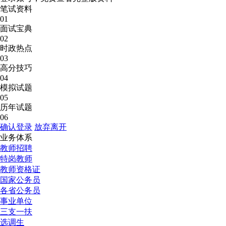
笔试资料
01
面试宝典
02
时政热点
03
高分技巧
04
模拟试题
05
历年试题
06
确认登录
放弃离开
业务体系
教师招聘
特岗教师
教师资格证
国家公务员
各省公务员
事业单位
三支一扶
选调生