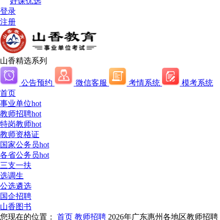
好课优选
登录
注册
山香精选系列
公告预约
微信客服
考情系统
模考系统
首页
事业单位
hot
教师招聘
hot
特岗教师
hot
教师资格证
国家公务员
hot
各省公务员
hot
三支一扶
选调生
公选遴选
国企招聘
山香图书
您现在的位置：
首页
教师招聘
2026年广东惠州各地区教师招聘