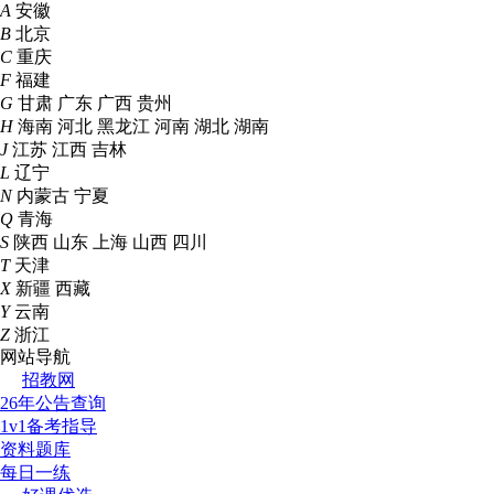
A
安徽
B
北京
C
重庆
F
福建
G
甘肃
广东
广西
贵州
H
海南
河北
黑龙江
河南
湖北
湖南
J
江苏
江西
吉林
L
辽宁
N
内蒙古
宁夏
Q
青海
S
陕西
山东
上海
山西
四川
T
天津
X
新疆
西藏
Y
云南
Z
浙江
网站导航
招教网
26年公告查询
1v1备考指导
资料题库
每日一练