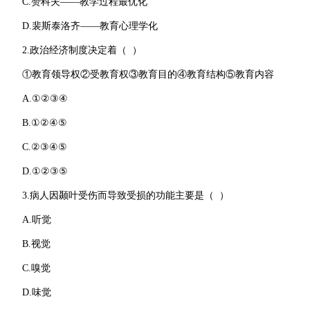
C.赞科夫——教学过程最优化
D.裴斯泰洛齐——教育心理学化
2.政治经济制度决定着（ ）
①教育领导权②受教育权③教育目的④教育结构⑤教育内容
A.①②③④
B.①②④⑤
C.②③④⑤
D.①②③⑤
3.病人因颞叶受伤而导致受损的功能主要是（ ）
A.听觉
B.视觉
C.嗅觉
D.味觉