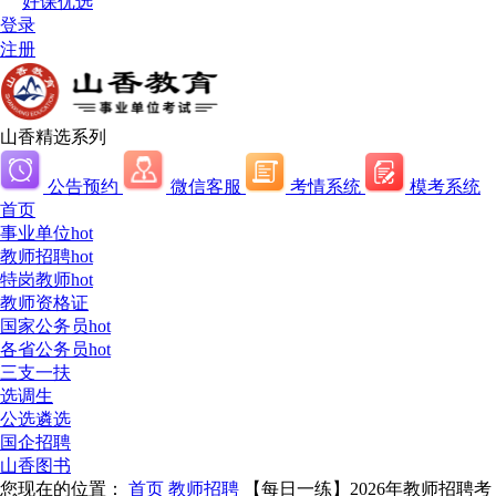
好课优选
登录
注册
山香精选系列
公告预约
微信客服
考情系统
模考系统
首页
事业单位
hot
教师招聘
hot
特岗教师
hot
教师资格证
国家公务员
hot
各省公务员
hot
三支一扶
选调生
公选遴选
国企招聘
山香图书
您现在的位置：
首页
教师招聘
【每日一练】2026年教师招聘考