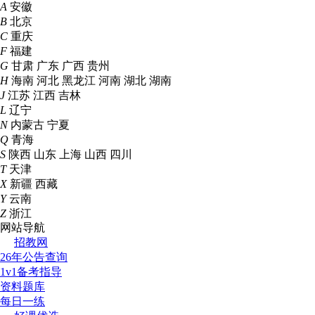
A
安徽
B
北京
C
重庆
F
福建
G
甘肃
广东
广西
贵州
H
海南
河北
黑龙江
河南
湖北
湖南
J
江苏
江西
吉林
L
辽宁
N
内蒙古
宁夏
Q
青海
S
陕西
山东
上海
山西
四川
T
天津
X
新疆
西藏
Y
云南
Z
浙江
网站导航
招教网
26年公告查询
1v1备考指导
资料题库
每日一练