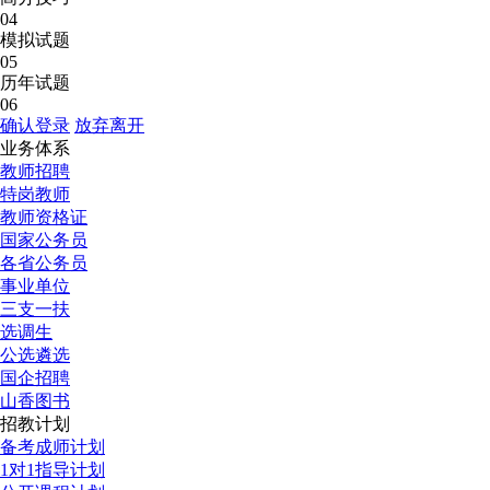
04
模拟试题
05
历年试题
06
确认登录
放弃离开
业务体系
教师招聘
特岗教师
教师资格证
国家公务员
各省公务员
事业单位
三支一扶
选调生
公选遴选
国企招聘
山香图书
招教计划
备考成师计划
1对1指导计划