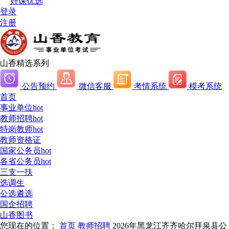
好课优选
登录
注册
山香精选系列
公告预约
微信客服
考情系统
模考系统
首页
事业单位
hot
教师招聘
hot
特岗教师
hot
教师资格证
国家公务员
hot
各省公务员
hot
三支一扶
选调生
公选遴选
国企招聘
山香图书
您现在的位置：
首页
教师招聘
2026年黑龙江齐齐哈尔拜泉县公