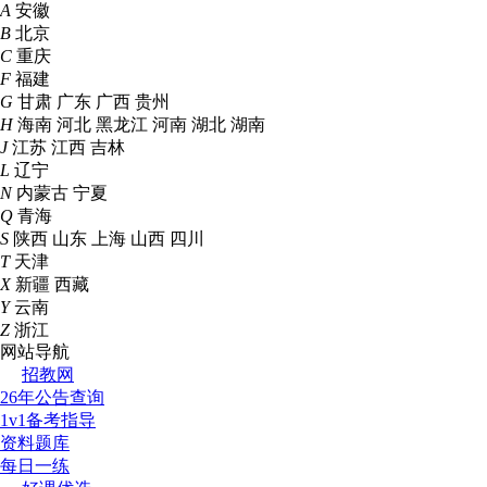
A
安徽
B
北京
C
重庆
F
福建
G
甘肃
广东
广西
贵州
H
海南
河北
黑龙江
河南
湖北
湖南
J
江苏
江西
吉林
L
辽宁
N
内蒙古
宁夏
Q
青海
S
陕西
山东
上海
山西
四川
T
天津
X
新疆
西藏
Y
云南
Z
浙江
网站导航
招教网
26年公告查询
1v1备考指导
资料题库
每日一练